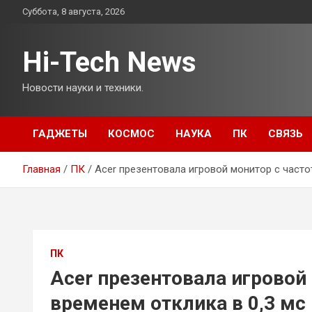
Перейти
Суббота, 8 августа, 2026
к
содержимому
Hi-Tech News
Новости науки и техники.
ГАДЖЕТЫ
КОСМОС
НАУКА
ПК
СВЯЗЬ
Главная
ПК
Acer презентовала игровой монитор с частот
ПК
Acer презентовала игровой 
временем отклика в 0,3 мс