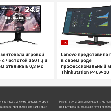
ПК
езентовала игровой
Lenovo представила 
 с частотой 360 Гц и
в своем роде
м отклика в 0,3 мс
профессиональный м
ThinkStation P40w-20
ли на нашем сайте материалы, которые
На сайте могут быть опубликованы матери
кие права, принадлежащие Вам, Вашей
При цитировании ссылка на источник обяз