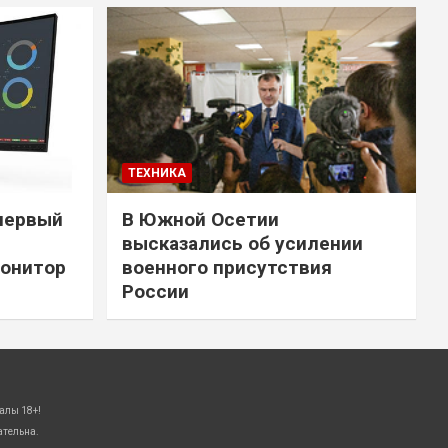
ТЕХНИКА
первый
В Южной Осетии
высказались об усилении
онитор
военного присутствия
России
алы 18+!
ательна.