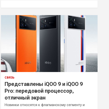
к
СВЯЗЬ
Представлены iQOO 9 и iQOO 9
Pro: передовой процессор,
отличный экран
Новинки относятся к флагманскому сегменту и