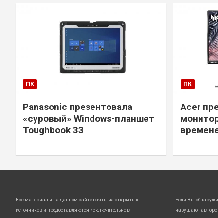
ПК
ПК
Panasonic презентовала
Acer пр
«суровый» Windows-планшет
монитор
Toughbook 33
времене
Все материалы на данном сайте взяты из открытых
Если Вы обнаружи
источников и предоставляются исключительно в
нарушают авторс