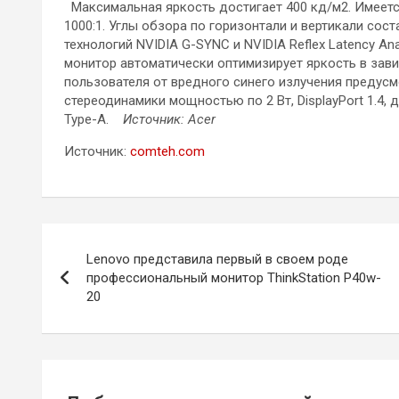
Максимальная яркость достигает 400 кд/м2. Имеетс
1000:1. Углы обзора по горизонтали и вертикали со
технологий NVIDIA G-SYNC и NVIDIA Reflex Latency An
монитор автоматически оптимизирует яркость в зав
пользователя от вредного синего излучения предусмо
стереодинамики мощностью по 2 Вт, DisplayPort 1.4, 
Type-A.
Источник: Acer
Источник:
comteh.com
Навигация
Lenovo представила первый в своем роде
по
профессиональный монитор ThinkStation P40w-
20
записям