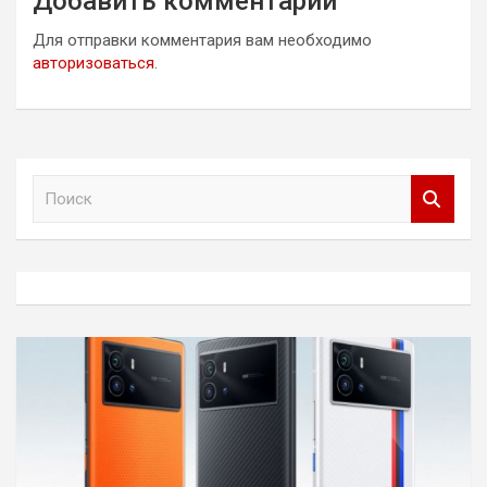
Добавить комментарий
Для отправки комментария вам необходимо
авторизоваться
.
П
о
и
с
к