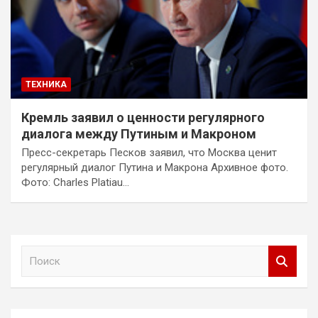
ТЕХНИКА
Кремль заявил о ценности регулярного
диалога между Путиным и Макроном
Пресс-секретарь Песков заявил, что Москва ценит
регулярный диалог Путина и Макрона Архивное фото.
Фото: Charles Platiau…
П
о
и
с
к