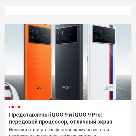
с
к
СВЯЗЬ
Представлены iQOO 9 и iQOO 9 Pro:
передовой процессор, отличный экран
Новинки относятся к флагманскому сегменту и
предлагают потенциальному покупателю