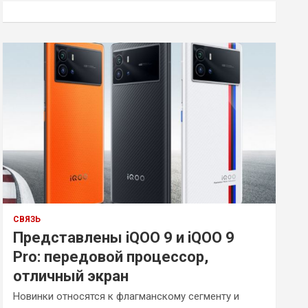
к
СВЯЗЬ
Представлены iQOO 9 и iQOO 9
Pro: передовой процессор,
отличный экран
Новинки относятся к флагманскому сегменту и