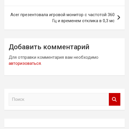
записям
Acer презентовала игровой монитор с частотой 360
Гц и временем отклика в 0,3 мс
Добавить комментарий
Для отправки комментария вам необходимо
авторизоваться
.
П
о
и
с
к