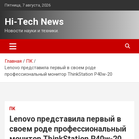
Перейти
Пятница, 7 августа, 2026
к
содержимому
Hi-Tech News
Новости науки и техники.
Главная
ПК
Lenovo представила первый в своем роде
профессиональный монитор ThinkStation P40w-20
ПК
Lenovo представила первый в
своем роде профессиональный
монитор ThinkStation P40w-20