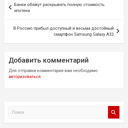
Навигация
Банки обяжут раскрывать полную стоимость
по
ипотеки
записям
В Россию прибыл доступный и весьма достойный
смартфон Samsung Galaxy A32
Добавить комментарий
Для отправки комментария вам необходимо
авторизоваться
.
П
о
и
с