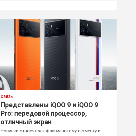
к
СВЯЗЬ
Представлены iQOO 9 и iQOO 9
Pro: передовой процессор,
отличный экран
Новинки относятся к флагманскому сегменту и