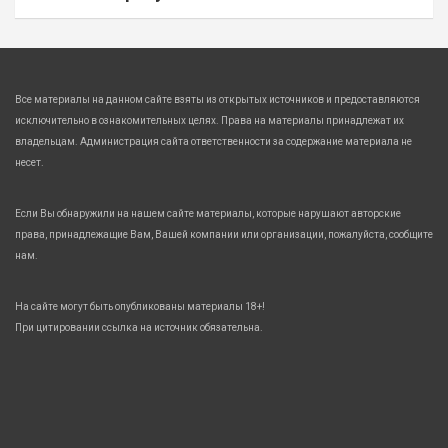
Все материалы на данном сайте взяты из открытых источников и предоставляются
исключительно в ознакомительных целях. Права на материалы принадлежат их
владельцам. Администрация сайта ответственности за содержание материала не
несет.
Если Вы обнаружили на нашем сайте материалы, которые нарушают авторские
права, принадлежащие Вам, Вашей компании или организации, пожалуйста, сообщите
нам.
На сайте могут быть опубликованы материалы 18+!
При цитировании ссылка на источник обязательна.