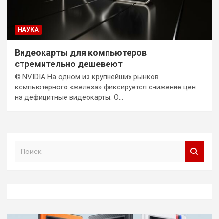
НАУКА
Видеокарты для компьютеров
стремительно дешевеют
© NVIDIA На одном из крупнейших рынков
компьютерного «железа» фиксируется снижение цен
на дефицитные видеокарты. О…
П
о
и
с
к