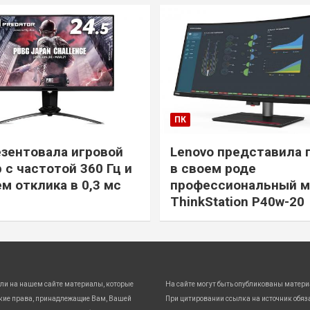
ПК
езентовала игровой
Lenovo представила 
 с частотой 360 Гц и
в своем роде
м отклика в 0,3 мс
профессиональный м
ThinkStation P40w-20
ли на нашем сайте материалы, которые
На сайте могут быть опубликованы матери
кие права, принадлежащие Вам, Вашей
При цитировании ссылка на источник обяз