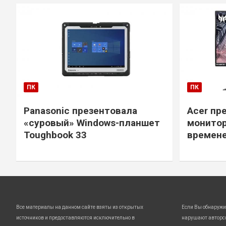
ПК
ПК
Panasonic презентовала
Acer пр
«суровый» Windows-планшет
монитор
Toughbook 33
времене
Все материалы на данном сайте взяты из открытых
Если Вы обнаружи
источников и предоставляются исключительно в
нарушают авторс