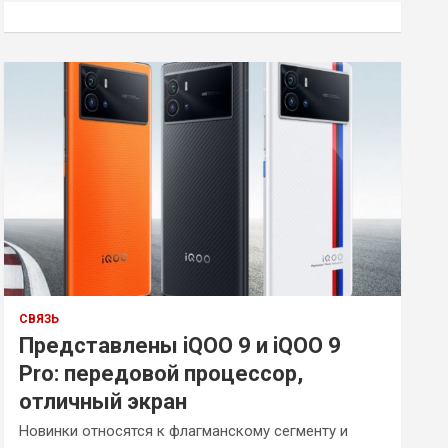
к
СВЯЗЬ
Представлены iQOO 9 и iQOO 9
Pro: передовой процессор,
отличный экран
Новинки относятся к флагманскому сегменту и