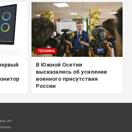
ТЕХНИКА
первый
В Южной Осетии
высказались об усилении
онитор
военного присутствия
России
алы 18+!
ательна.