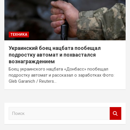
ТЕХНИКА
Украинский боец нацбата пообещал
подростку автомат и похвастался
вознаграждением
Боец украинского нацбата «Донбасс» пообещал
подростку автомат и рассказал о заработках Фото:
Gleb Garanich / Reuters…
П
о
и
с