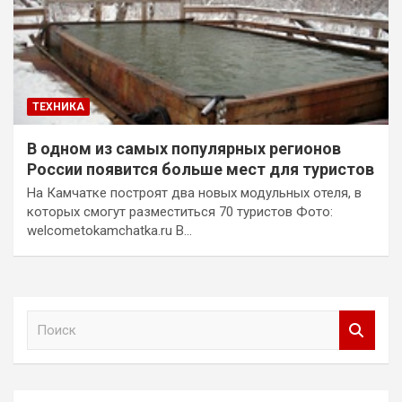
ТЕХНИКА
В одном из самых популярных регионов
России появится больше мест для туристов
На Камчатке построят два новых модульных отеля, в
которых смогут разместиться 70 туристов Фото:
welcometokamchatka.ru В…
П
о
и
с
к