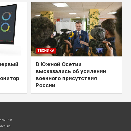
ТЕХНИКА
первый
В Южной Осетии
высказались об усилении
онитор
военного присутствия
России
алы 18+!
ательна.