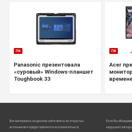
ПК
ПК
Panasonic презентовала
Acer пр
«суровый» Windows-планшет
монитор
Toughbook 33
времене
Все материалы на данном сайте взяты из открытых
Если Вы обнаружи
источников и предоставляются исключительно в
нарушают авторс