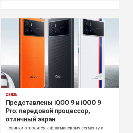
к
СВЯЗЬ
Представлены iQOO 9 и iQOO 9
Pro: передовой процессор,
отличный экран
Новинки относятся к флагманскому сегменту и