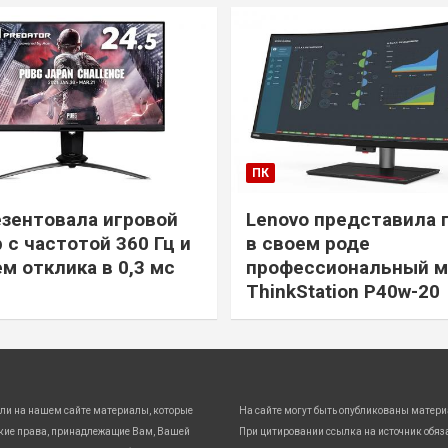
ПК
езентовала игровой
Lenovo представила 
 с частотой 360 Гц и
в своем роде
м отклика в 0,3 мс
профессиональный м
ThinkStation P40w-20
ли на нашем сайте материалы, которые
На сайте могут быть опубликованы матери
кие права, принадлежащие Вам, Вашей
При цитировании ссылка на источник обяз