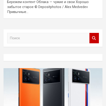
Бережем контент Облака — чужие и свои Хорошо
забытое старое © Depositphotos / Alex Medvedev
Привычные…
П
о
и
с
к