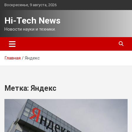
Перейти
Воскресенье, 9 августа, 2026
к
содержимому
Hi-Tech News
Новости науки и техники.
Главная
Яндекс
Метка:
Яндекс