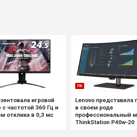
ПК
езентовала игровой
Lenovo представила 
 с частотой 360 Гц и
в своем роде
м отклика в 0,3 мс
профессиональный м
ThinkStation P40w-20