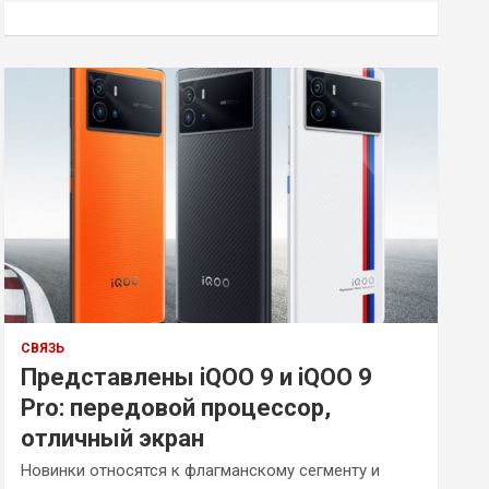
к
СВЯЗЬ
Представлены iQOO 9 и iQOO 9
Pro: передовой процессор,
отличный экран
Новинки относятся к флагманскому сегменту и