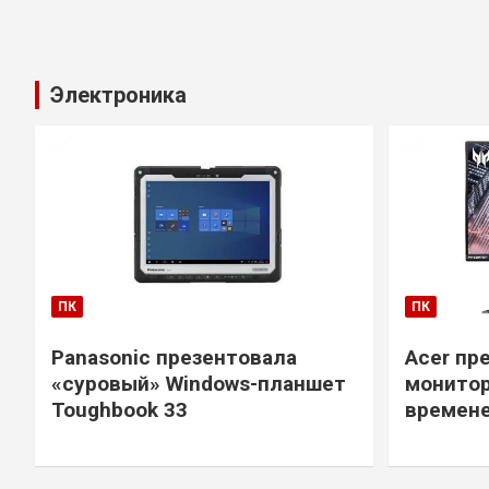
Электроника
ПК
ПК
Panasonic презентовала
Acer пр
«суровый» Windows-планшет
монитор
Toughbook 33
времене