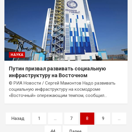
НАУКА
Путин призвал развивать социальную
инфраструктуру на Восточном
© РИА Новости / Сергей Мамонтов Надо развивать
социальную инфраструктуру на космодроме
«Восточный» опережающим темпом, сообщил…
Пагинация
Назад
1
…
7
8
9
…
записей
44
Далее