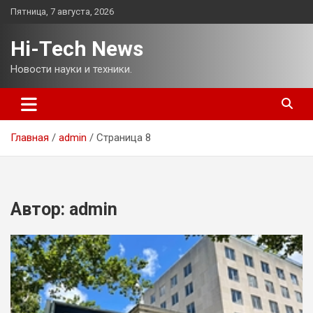
Перейти
Пятница, 7 августа, 2026
к
содержимому
Hi-Tech News
Новости науки и техники.
Главная
admin
Страница 8
Автор:
admin