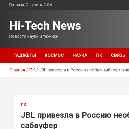
Перейти
Пятница, 7 августа, 2026
к
содержимому
Hi-Tech News
Новости науки и техники.
ГАДЖЕТЫ
КОСМОС
НАУКА
ПК
СВЯЗЬ
Главная
ПК
JBL привезла в Россию необычный портати
ПК
JBL привезла в Россию не
сабвуфер