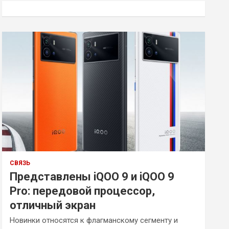
к
СВЯЗЬ
Представлены iQOO 9 и iQOO 9
Pro: передовой процессор,
отличный экран
Новинки относятся к флагманскому сегменту и