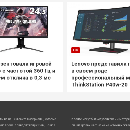
ПК
езентовала игровой
Lenovo представила 
 с частотой 360 Гц и
в своем роде
м отклика в 0,3 мс
профессиональный м
ThinkStation P40w-20
ли на нашем сайте материалы, которые
На сайте могут быть опубликованы матери
кие права, принадлежащие Вам, Вашей
При цитировании ссылка на источник обяз