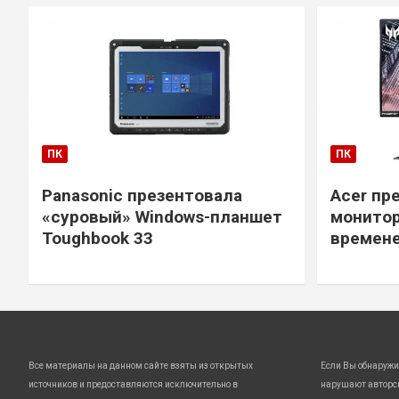
ПК
ПК
Panasonic презентовала
Acer пр
«суровый» Windows-планшет
монитор
Toughbook 33
времене
Все материалы на данном сайте взяты из открытых
Если Вы обнаружи
источников и предоставляются исключительно в
нарушают авторс