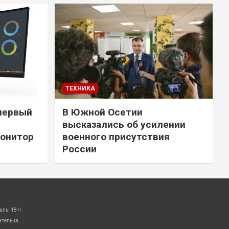
ТЕХНИКА
первый
В Южной Осетии
высказались об усилении
онитор
военного присутствия
России
алы 18+!
ательна.