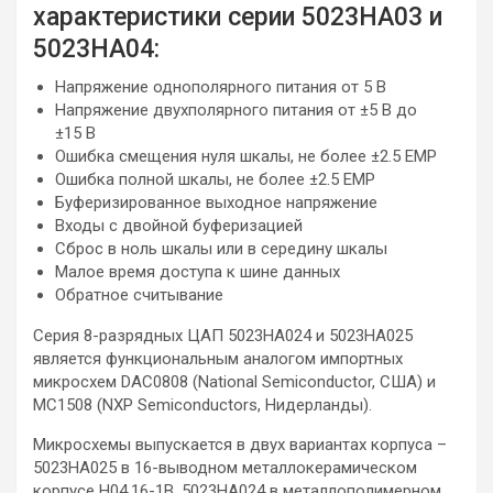
характеристики серии 5023НА03 и
5023НА04:
Напряжение однополярного питания от 5 В
Напряжение двухполярного питания от ±5 В до
±15 В
Ошибка смещения нуля шкалы, не более ±2.5 ЕМР
Ошибка полной шкалы, не более ±2.5 ЕМР
Буферизированное выходное напряжение
Входы с двойной буферизацией
Сброс в ноль шкалы или в середину шкалы
Малое время доступа к шине данных
Обратное считывание
Серия 8-разрядных ЦАП 5023НА024 и 5023НА025
является функциональным аналогом импортных
микросхем DAC0808 (National Semiconductor, США) и
MC1508 (NXP Semiconductors, Нидерланды).
Микросхемы выпускается в двух вариантах корпуса –
5023НА025 в 16-выводном металлокерамическом
корпусе Н04.16-1В, 5023НА024 в металлополимерном