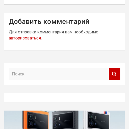
Добавить комментарий
Для отправки комментария вам необходимо
авторизоваться
.
П
о
и
с
к