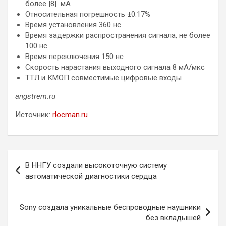
более |8| мА
Относительная погрешность ±0.17%
Время установления 360 нс
Время задержки распространения сигнала, не более
100 нс
Время переключения 150 нс
Скорость нарастания выходного сигнала 8 мА/мкс
ТТЛ и КМОП совместимые цифровые входы
angstrem.ru
Источник:
rlocman.ru
Навигация
В ННГУ создали высокоточную систему
по
автоматической диагностики сердца
записям
Sony создала уникальные беспроводные наушники
без вкладышей