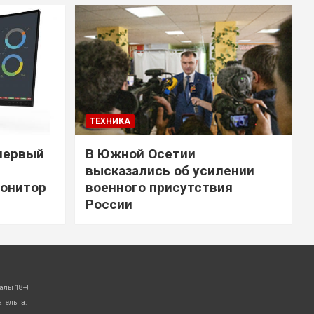
ТЕХНИКА
первый
В Южной Осетии
высказались об усилении
онитор
военного присутствия
России
алы 18+!
ательна.