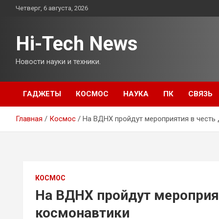
Перейти
Четверг, 6 августа, 2026
к
содержимому
Hi-Tech News
Новости науки и техники.
ГАДЖЕТЫ
КОСМОС
НАУКА
ПК
СВЯЗЬ
Главная
Космос
На ВДНХ пройдут мероприятия в честь
КОСМОС
На ВДНХ пройдут мероприя
космонавтики