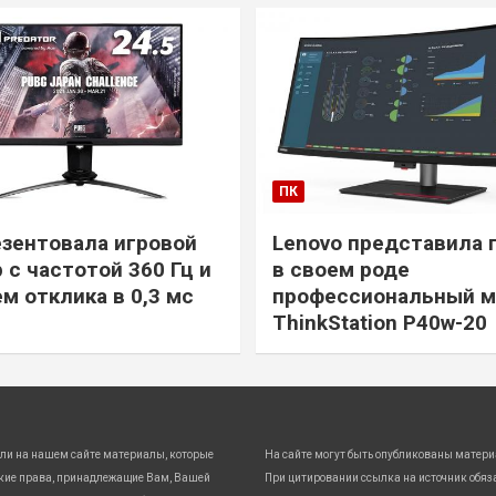
ПК
езентовала игровой
Lenovo представила 
 с частотой 360 Гц и
в своем роде
м отклика в 0,3 мс
профессиональный м
ThinkStation P40w-20
ли на нашем сайте материалы, которые
На сайте могут быть опубликованы матери
кие права, принадлежащие Вам, Вашей
При цитировании ссылка на источник обяз