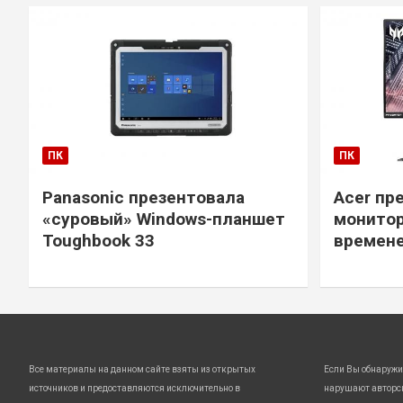
ПК
ПК
Panasonic презентовала
Acer пр
«суровый» Windows-планшет
монитор
Toughbook 33
времене
Все материалы на данном сайте взяты из открытых
Если Вы обнаружи
источников и предоставляются исключительно в
нарушают авторс