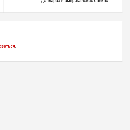
долларах в американских банках
оваться
.