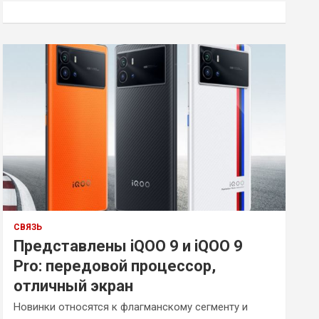
к
СВЯЗЬ
Представлены iQOO 9 и iQOO 9
Pro: передовой процессор,
отличный экран
Новинки относятся к флагманскому сегменту и