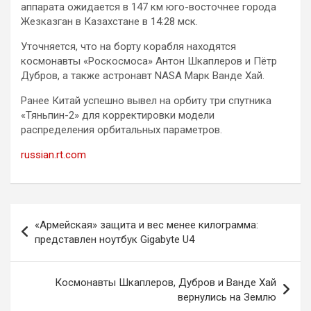
аппарата ожидается в 147 км юго-восточнее города
Жезказган в Казахстане в 14:28 мск.
Уточняется, что на борту корабля находятся
космонавты «Роскосмоса» Антон Шкаплеров и Пётр
Дубров, а также астронавт NASA Марк Ванде Хай.
Ранее Китай успешно вывел на орбиту три спутника
«Тяньпин-2» для корректировки модели
распределения орбитальных параметров.
russian.rt.com
Навигация
«Армейская» защита и вес менее килограмма:
по
представлен ноутбук Gigabyte U4
записям
Космонавты Шкаплеров, Дубров и Ванде Хай
вернулись на Землю