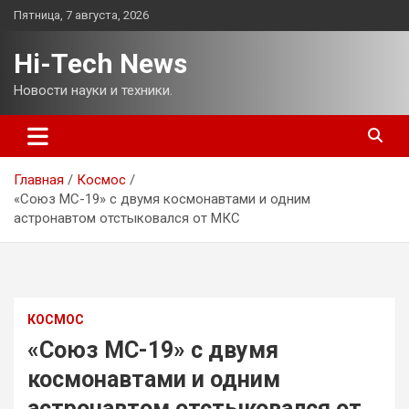
Перейти
Пятница, 7 августа, 2026
к
содержимому
Hi-Tech News
Новости науки и техники.
Главная
Космос
«Союз МС-19» с двумя космонавтами и одним
астронавтом отстыковался от МКС
КОСМОС
«Союз МС-19» с двумя
космонавтами и одним
астронавтом отстыковался от