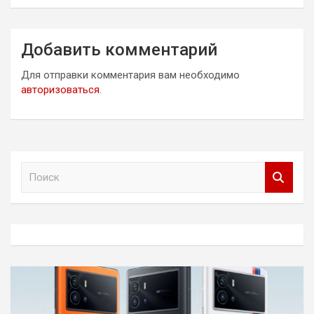
Добавить комментарий
Для отправки комментария вам необходимо
авторизоваться
.
П
о
и
с
к