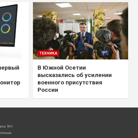
ТЕХНИКА
первый
В Южной Осетии
высказались об усилении
онитор
военного присутствия
России
алы 18+!
ательна.