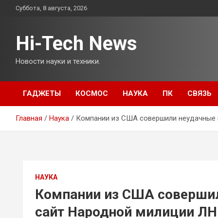
Перейти
Суббота, 8 августа, 2026
к
содержимому
Hi-Tech News
Новости науки и техники.
ГАДЖЕТЫ
КОСМОС
НАУКА
ПК
СВЯЗЬ
Главная
Наука
Компании из США совершили неудачные 
НАУКА
Компании из США совершил
сайт Народной милиции Л