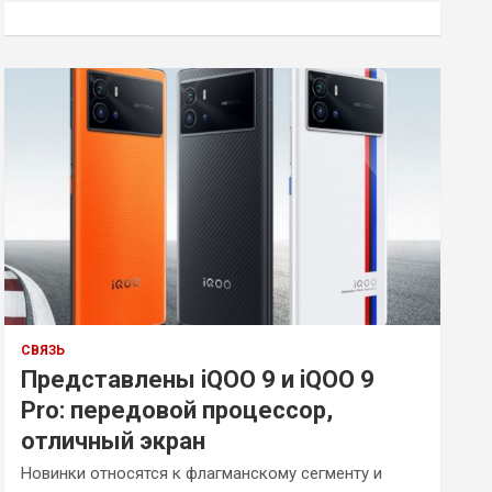
к
СВЯЗЬ
Представлены iQOO 9 и iQOO 9
Pro: передовой процессор,
отличный экран
Новинки относятся к флагманскому сегменту и