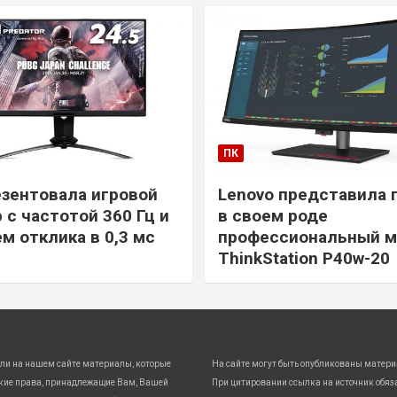
ПК
езентовала игровой
Lenovo представила 
 с частотой 360 Гц и
в своем роде
м отклика в 0,3 мс
профессиональный м
ThinkStation P40w-20
ли на нашем сайте материалы, которые
На сайте могут быть опубликованы матери
кие права, принадлежащие Вам, Вашей
При цитировании ссылка на источник обяз