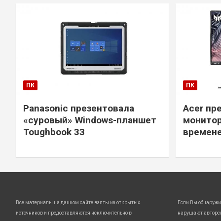
ПК
ПК
Panasonic презентовала
Acer пр
«суровый» Windows-планшет
монитор
Toughbook 33
времене
Все материалы на данном сайте взяты из открытых
Если Вы обнаружи
источников и предоставляются исключительно в
нарушают авторс