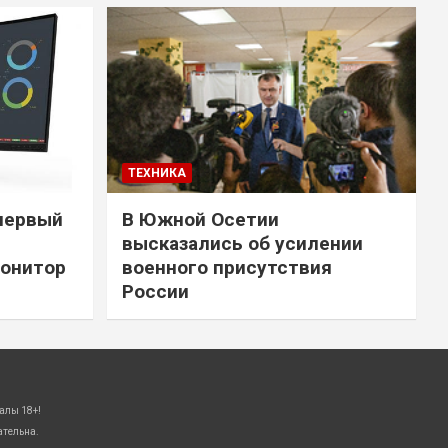
ТЕХНИКА
первый
В Южной Осетии
высказались об усилении
онитор
военного присутствия
России
алы 18+!
ательна.