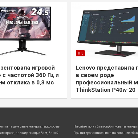
ПК
езентовала игровой
Lenovo представила 
 с частотой 360 Гц и
в своем роде
м отклика в 0,3 мс
профессиональный м
ThinkStation P40w-20
ли на нашем сайте материалы, которые
На сайте могут быть опубликованы матери
кие права, принадлежащие Вам, Вашей
При цитировании ссылка на источник обяз