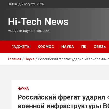
Перейти
Пятница, 7 августа, 2026
к
содержимому
Hi-Tech News
Новости науки и техники.
ГАДЖЕТЫ
КОСМОС
НАУКА
ПК
СВЯЗЬ
Главная
Наука
Российский фрегат ударил «Калибрами» 
НАУКА
Российский фрегат ударил
военной инфраструктуры В