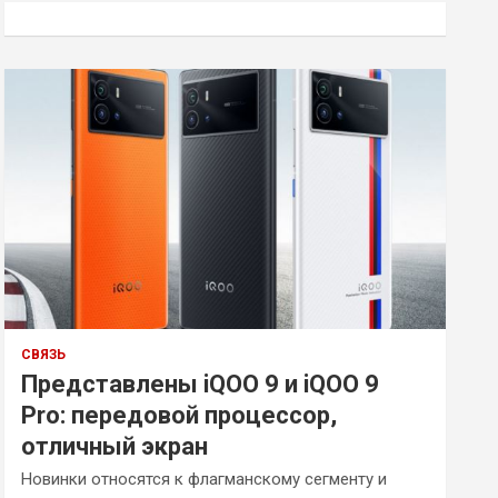
к
СВЯЗЬ
Представлены iQOO 9 и iQOO 9
Pro: передовой процессор,
отличный экран
Новинки относятся к флагманскому сегменту и