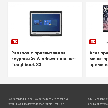
ПК
ПК
Panasonic презентовала
Acer пр
«суровый» Windows-планшет
монитор
Toughbook 33
времене
Все материалы на данном сайте взяты из открытых
Если Вы обнаружи
источников и предоставляются исключительно в
нарушают авторс