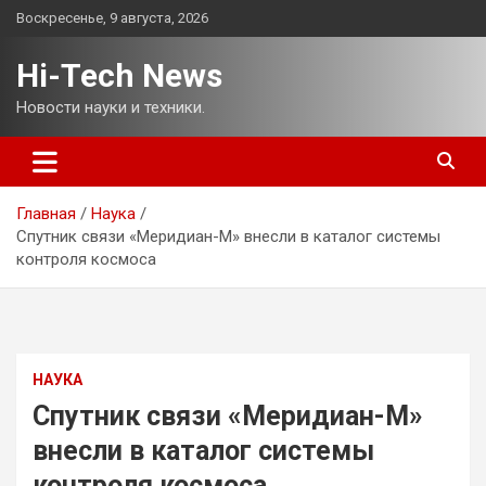
Перейти
Воскресенье, 9 августа, 2026
к
содержимому
Hi-Tech News
Новости науки и техники.
Главная
Наука
Спутник связи «Меридиан-М» внесли в каталог системы
контроля космоса
НАУКА
Спутник связи «Меридиан-М»
внесли в каталог системы
контроля космоса