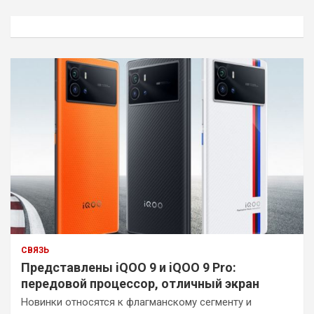
с
к
СВЯЗЬ
Представлены iQOO 9 и iQOO 9 Pro:
передовой процессор, отличный экран
Новинки относятся к флагманскому сегменту и