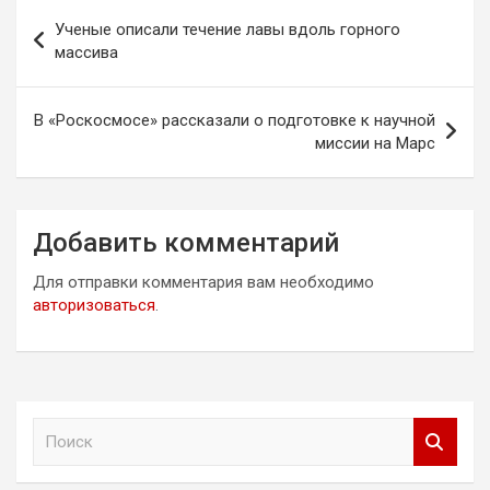
Навигация
Ученые описали течение лавы вдоль горного
по
массива
записям
В «Роскосмосе» рассказали о подготовке к научной
миссии на Марс
Добавить комментарий
Для отправки комментария вам необходимо
авторизоваться
.
П
о
и