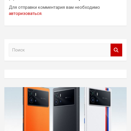
Для отправки комментария вам необходимо
авторизоваться
.
П
о
и
с
к