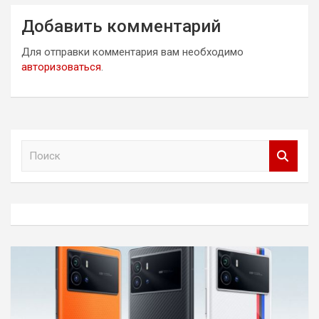
Добавить комментарий
Для отправки комментария вам необходимо
авторизоваться
.
П
о
и
с
к