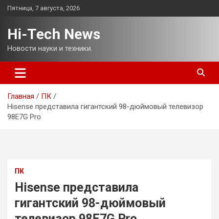
Перейти
Пятница, 7 августа, 2026
к
содержимому
Hi-Tech News
Новости науки и техники.
Главная
ПК
Hisense представила гигантский 98-дюймовый телевизор
98E7G Pro
ПК
Hisense представила
гигантский 98-дюймовый
телевизор 98E7G Pro