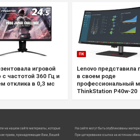
ПК
езентовала игровой
Lenovo представила 
 с частотой 360 Гц и
в своем роде
м отклика в 0,3 мс
профессиональный м
ThinkStation P40w-20
ли на нашем сайте материалы, которые
На сайте могут быть опубликованы матери
кие права, принадлежащие Вам, Вашей
При цитировании ссылка на источник обяз