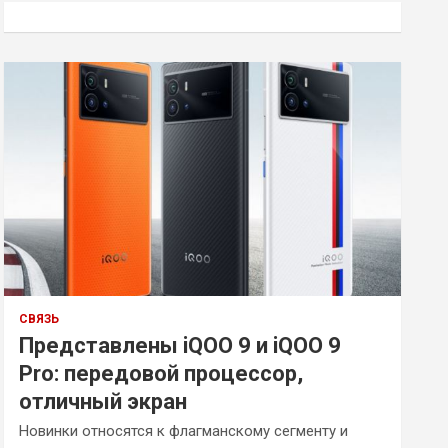
к
СВЯЗЬ
Представлены iQOO 9 и iQOO 9
Pro: передовой процессор,
отличный экран
Новинки относятся к флагманскому сегменту и