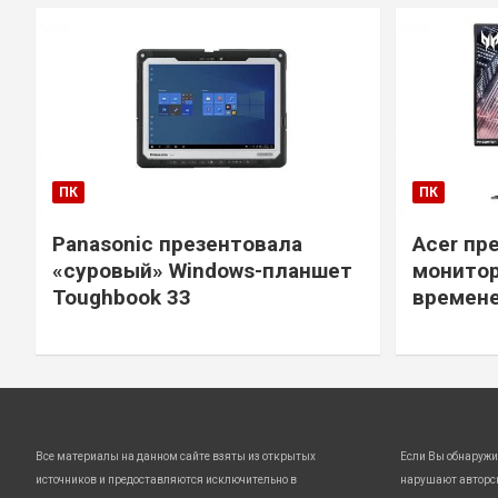
ПК
ПК
Panasonic презентовала
Acer пр
«суровый» Windows-планшет
монитор
Toughbook 33
времене
Все материалы на данном сайте взяты из открытых
Если Вы обнаружи
источников и предоставляются исключительно в
нарушают авторс