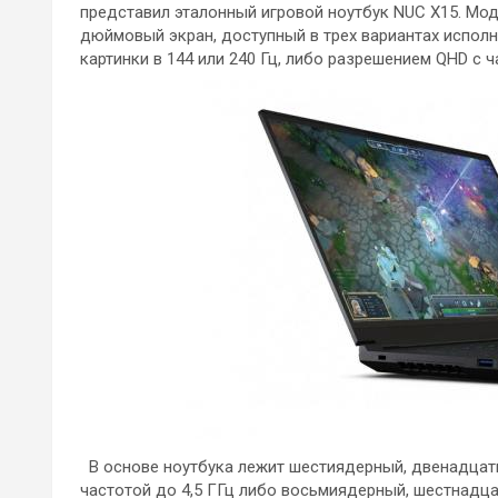
представил эталонный игровой ноутбук NUC X15. Моде
дюймовый экран, доступный в трех вариантах исполн
картинки в 144 или 240 Гц, либо разрешением QHD с 
В основе ноутбука лежит шестиядерный, двенадцати
частотой до 4,5 ГГц либо восьмиядерный, шестнадца