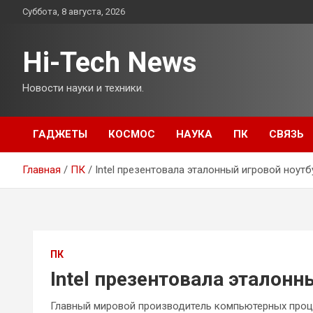
Перейти
Суббота, 8 августа, 2026
к
содержимому
Hi-Tech News
Новости науки и техники.
ГАДЖЕТЫ
КОСМОС
НАУКА
ПК
СВЯЗЬ
Главная
ПК
Intel презентовала эталонный игровой ноут
ПК
Intel презентовала эталонн
Главный мировой производитель компьютерных проц