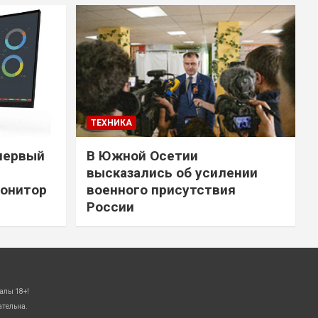
ТЕХНИКА
первый
В Южной Осетии
высказались об усилении
онитор
военного присутствия
России
алы 18+!
ательна.