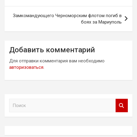
записям
Замкомандующего Черноморским флотом погиб в
боях за Мариуполь
Добавить комментарий
Для отправки комментария вам необходимо
авторизоваться
.
П
о
и
с
к