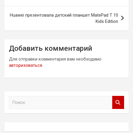
записям
Huawei презентовала детский планшет MatePad T 10
Kids Edition
Добавить комментарий
Для отправки комментария вам необходимо
авторизоваться
.
П
о
и
с
к