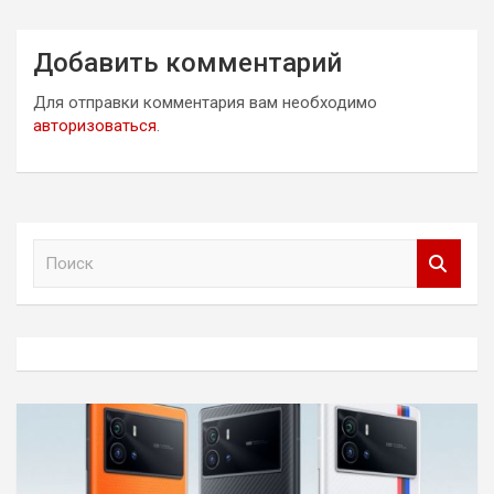
Добавить комментарий
Для отправки комментария вам необходимо
авторизоваться
.
П
о
и
с
к