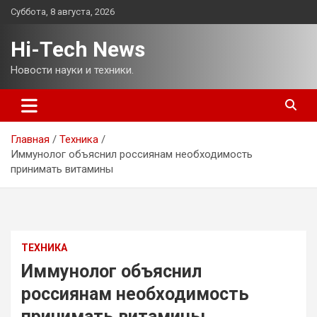
Перейти
Суббота, 8 августа, 2026
к
содержимому
Hi-Tech News
Новости науки и техники.
Главная
Техника
Иммунолог объяснил россиянам необходимость
принимать витамины
ТЕХНИКА
Иммунолог объяснил
россиянам необходимость
принимать витамины