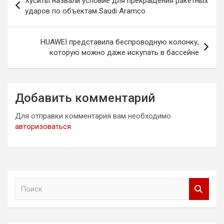
Хуситы назвали условие для прекращения ракетных
по
ударов по объектам Saudi Aramco
записям
HUAWEI представила беспроводную колонку,
которую можно даже искупать в бассейне
Добавить комментарий
Для отправки комментария вам необходимо
авторизоваться
.
П
о
и
с