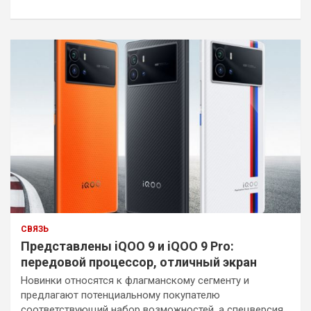
к
СВЯЗЬ
Представлены iQOO 9 и iQOO 9 Pro:
передовой процессор, отличный экран
Новинки относятся к флагманскому сегменту и
предлагают потенциальному покупателю
соответствующий набор возможностей, а спецверсия