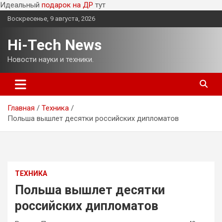
Идеальный
подарок на ДР
тут
Перейти
Воскресенье, 9 августа, 2026
к
содержимому
Hi-Tech News
Новости науки и техники.
Главная
Техника
Польша вышлет десятки российских дипломатов
ТЕХНИКА
Польша вышлет десятки
российских дипломатов