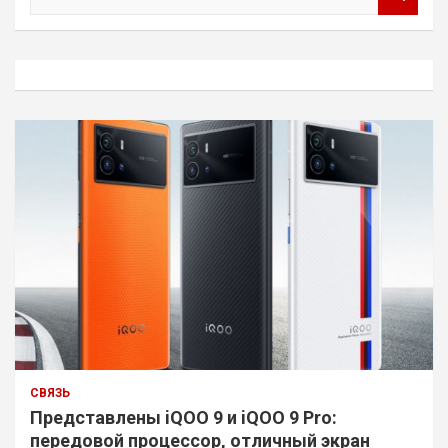
о
и
с
к
СВЯЗЬ
Представлены iQOO 9 и iQOO 9 Pro:
передовой процессор, отличный экран