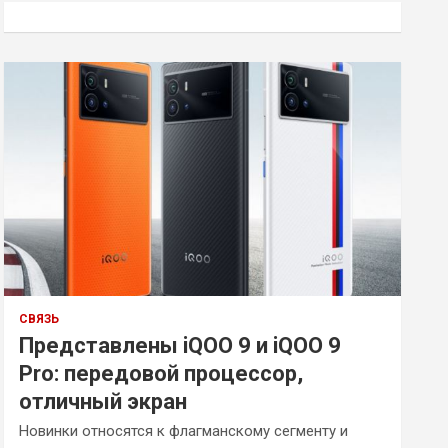
к
СВЯЗЬ
Представлены iQOO 9 и iQOO 9
Pro: передовой процессор,
отличный экран
Новинки относятся к флагманскому сегменту и