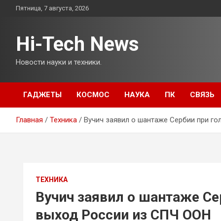
Перейти
Пятница, 7 августа, 2026
к
содержимому
Hi-Tech News
Новости науки и техники.
ГАДЖЕТЫ
КОСМОС
НАУКА
ПК
СВЯЗЬ
Главная
Техника
Вучич заявил о шантаже Сербии при го
ТЕХНИКА
Вучич заявил о шантаже Се
выход России из СПЧ ООН