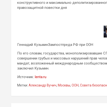
конструктивного и максимально деполитизированно
правозащитной повестки дня
Геннадий КузьминЗампостпреда РФ при ООН
По его словам, государства, монополизировавшие С
совершении грубых и массовых нарушений прав чело
мандат, возложенный международным сообществом н
заключил Кузьмин.
Источник:
lenta.ru
Метки:
Александр Вучич
,
Москвы
,
ООН
,
Совета безопас