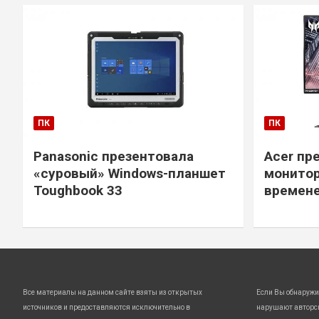
ПК
ПК
Panasonic презентовала
Acer пр
«суровый» Windows-планшет
монитор
Toughbook 33
времене
Все материалы на данном сайте взяты из открытых
Если Вы обнаружи
источников и предоставляются исключительно в
нарушают авторс