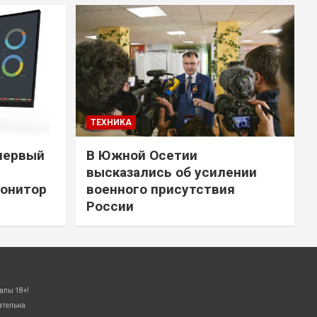
ТЕХНИКА
первый
В Южной Осетии
высказались об усилении
онитор
военного присутствия
России
алы 18+!
ательна.