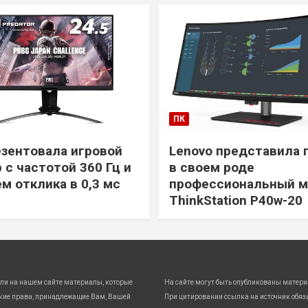
ПК
езентовала игровой
Lenovo представила 
 с частотой 360 Гц и
в своем роде
м отклика в 0,3 мс
профессиональный м
ThinkStation P40w-20
ли на нашем сайте материалы, которые
На сайте могут быть опубликованы матери
кие права, принадлежащие Вам, Вашей
При цитировании ссылка на источник обяз