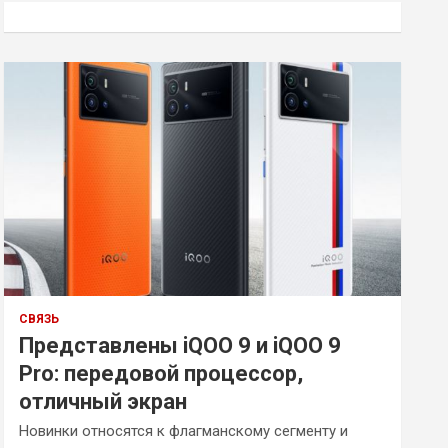
к
СВЯЗЬ
Представлены iQOO 9 и iQOO 9
Pro: передовой процессор,
отличный экран
Новинки относятся к флагманскому сегменту и