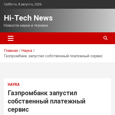
Перейти
Суббота, 8 августа, 2026
к
содержимому
Hi-Tech News
Новости науки и техники.
Главная
Наука
Газпромбанк запустил собственный платежный сервис
НАУКА
Газпромбанк запустил
собственный платежный
сервис