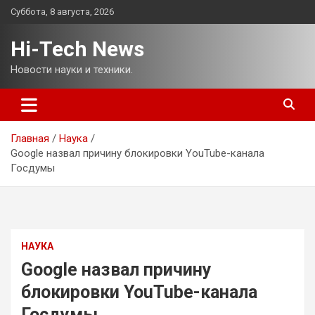
Перейти
Суббота, 8 августа, 2026
к
содержимому
Hi-Tech News
Новости науки и техники.
Главная
Наука
Google назвал причину блокировки YouTube-канала
Госдумы
НАУКА
Google назвал причину
блокировки YouTube-канала
Госдумы