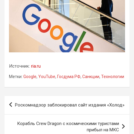
Источник:
ria.ru
Метки:
Google
,
YouTube
,
Госдума РФ
,
Санкции
,
Технологии
Навигация
Роскомнадзор заблокировал сайт издания «Холод»
по
записям
Корабль Crew Dragon с космическими туристами
прибыл на МКС