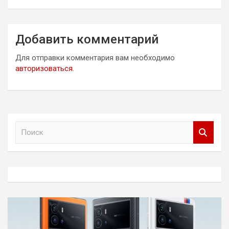
Добавить комментарий
Для отправки комментария вам необходимо
авторизоваться
.
П
о
и
с
к