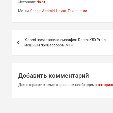
Источник:
ria.ru
Метки:
Google Android
,
Наука
,
Технологии
Навигация
Xiaomi представила смартфон Redmi K50 Pro с
по
мощным процессором MTK
записям
Добавить комментарий
Для отправки комментария вам необходимо
авториз