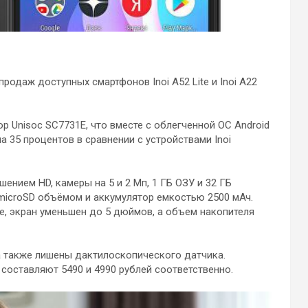
родаж доступных смартфонов Inoi A52 Lite и Inoi A22
сор Unisoc SC7731E, что вместе с облегченной ОС Android
 35 процентов в сравнении с устройствами Inoi
шением HD, камеры на 5 и 2 Мп, 1 ГБ ОЗУ и 32 ГБ
icroSD объёмом и аккумулятор емкостью 2500 мАч.
не, экран уменьшен до 5 дюймов, а объем накопителя
 также лишены дактилоскопического датчика.
e составляют 5490 и 4990 рублей соответственно.