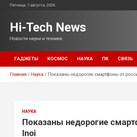
Перейти
Пятница, 7 августа, 2026
к
содержимому
Hi-Tech News
Новости науки и техники.
ГАДЖЕТЫ
КОСМОС
НАУКА
ПК
СВЯЗЬ
Главная
Наука
Показаны недорогие смартфоны от росси
НАУКА
Показаны недорогие смарт
Inoi