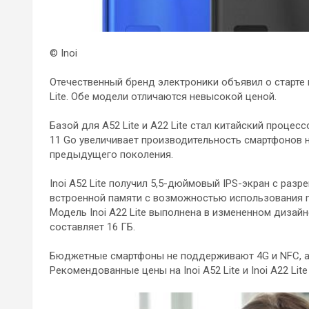
© Inoi
Отечественный бренд электроники объявил о старте п
Lite. Обе модели отличаются невысокой ценой.
Базой для A52 Lite и A22 Lite стал китайский процес
11 Go увеличивает производительность смартфонов на
предыдущего поколения.
Inoi A52 Lite получил 5,5-дюймовый IPS-экран с разре
встроенной памяти с возможностью использования m
Модель Inoi A22 Lite выполнена в измененном дизай
составляет 16 ГБ.
Бюджетные смартфоны не поддерживают 4G и NFC, а
Рекомендованные цены на Inoi A52 Lite и Inoi A22 Lit