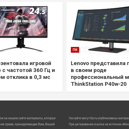
ПК
езентовала игровой
Lenovo представила 
 с частотой 360 Гц и
в своем роде
м отклика в 0,3 мс
профессиональный м
ThinkStation P40w-20
ли на нашем сайте материалы, которые
На сайте могут быть опубликованы матери
кие права, принадлежащие Вам, Вашей
При цитировании ссылка на источник обяз