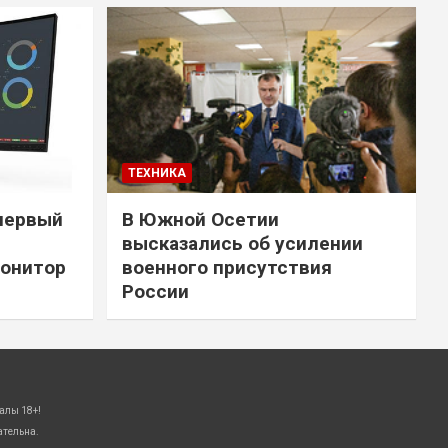
ТЕХНИКА
первый
В Южной Осетии
высказались об усилении
онитор
военного присутствия
России
алы 18+!
ательна.