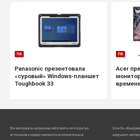
ПК
ПК
Panasonic презентовала
Acer пр
«суровый» Windows-планшет
монитор
Toughbook 33
времене
Все материалы на данном сайте взяты из открытых
Если Вы обнаружи
источников и предоставляются исключительно в
нарушают авторс