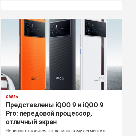
к
СВЯЗЬ
Представлены iQOO 9 и iQOO 9
Pro: передовой процессор,
отличный экран
Новинки относятся к флагманскому сегменту и