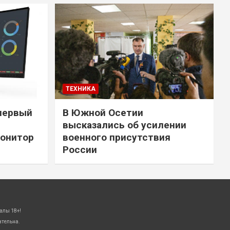
ТЕХНИКА
первый
В Южной Осетии
высказались об усилении
онитор
военного присутствия
России
алы 18+!
ательна.