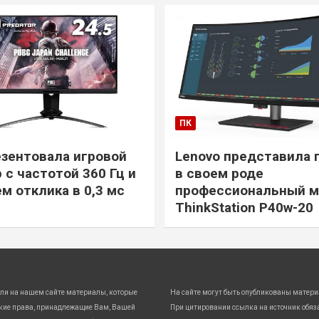
ПК
езентовала игровой
Lenovo представила 
 с частотой 360 Гц и
в своем роде
м отклика в 0,3 мс
профессиональный м
ThinkStation P40w-20
ли на нашем сайте материалы, которые
На сайте могут быть опубликованы матери
кие права, принадлежащие Вам, Вашей
При цитировании ссылка на источник обяз