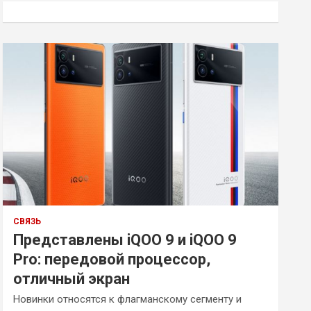
к
СВЯЗЬ
Представлены iQOO 9 и iQOO 9
Pro: передовой процессор,
отличный экран
Новинки относятся к флагманскому сегменту и