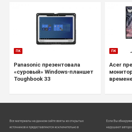
ПК
ПК
Panasonic презентовала
Acer пр
«суровый» Windows-планшет
монитор
Toughbook 33
времене
Все материалы на данном сайте взяты из открытых
Если Вы обнаружи
источников и предоставляются исключительно в
нарушают авторс