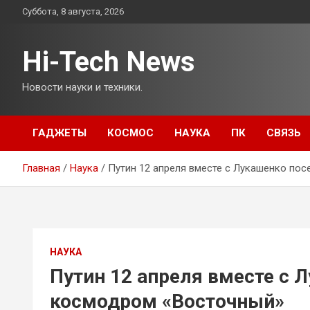
Перейти
Суббота, 8 августа, 2026
к
содержимому
Hi-Tech News
Новости науки и техники.
ГАДЖЕТЫ
КОСМОС
НАУКА
ПК
СВЯЗЬ
Главная
Наука
Путин 12 апреля вместе с Лукашенко по
НАУКА
Путин 12 апреля вместе с 
космодром «Восточный»