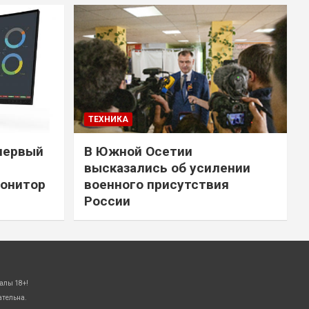
ТЕХНИКА
первый
В Южной Осетии
высказались об усилении
онитор
военного присутствия
России
алы 18+!
ательна.