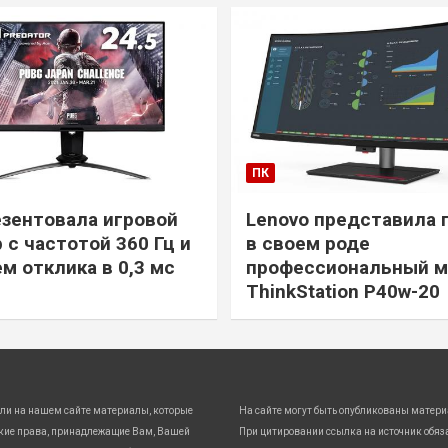
ПК
езентовала игровой
Lenovo представила 
 с частотой 360 Гц и
в своем роде
м отклика в 0,3 мс
профессиональный м
ThinkStation P40w-20
ли на нашем сайте материалы, которые
На сайте могут быть опубликованы матери
кие права, принадлежащие Вам, Вашей
При цитировании ссылка на источник обяз