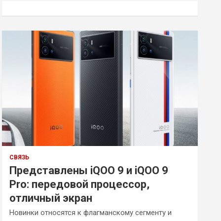
к
СВЯЗЬ
Представлены iQOO 9 и iQOO 9
Pro: передовой процессор,
отличный экран
Новинки относятся к флагманскому сегменту и