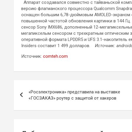
Аппарат создавался совместно с тайваньской компа
версию флагманского процессора Qualcomm Snapdrago
оснащен большим 6,78-дюймовым AMOLED-экраном от
повышенной частотой обновления картинки в 144 Гц.
сенсор Sony IMX686, дополненный 12-мегапиксельны
мегапикселым сенсором с трехкратным оптическим зу
оперативной формата LPDDR5 и UFS 3.1-накопитель е
Insiders составит 1 499 долларов.
Источник: android
Источник:
comteh.com
Навигация
«Росэлектроника» представила на выставке
по
«ГОСЗАКАЗ» роутер с защитой от хакеров
записям