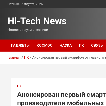
Перейти
Пятница, 7 августа, 2026
к
содержимому
Hi-Tech News
Новости науки и техники.
ГАДЖЕТЫ
КОСМОС
НАУКА
ПК
СВЯЗЬ
Главная
ПК
Анонсирован первый смартфон от главного
ПК
Анонсирован первый смарт
производителя мобильных