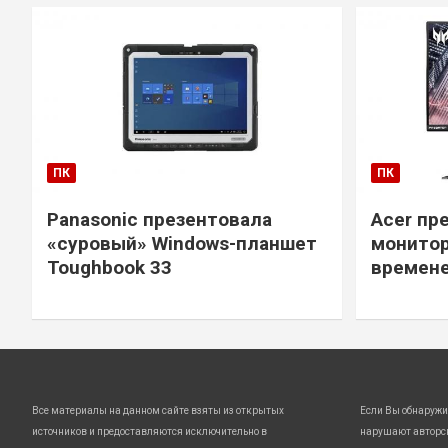
ПК
ПК
Panasonic презентовала
Acer пр
«суровый» Windows-планшет
монитор
Toughbook 33
времене
Все материалы на данном сайте взяты из открытых
Если Вы обнаружи
источников и предоставляются исключительно в
нарушают авторс