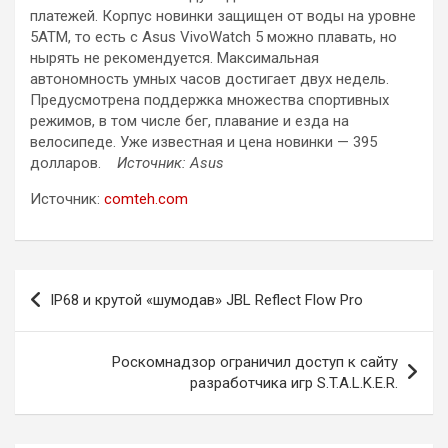
платежей. Корпус новинки защищен от воды на уровне
5ATM, то есть с Asus VivoWatch 5 можно плавать, но
нырять не рекомендуется. Максимальная
автономность умных часов достигает двух недель.
Предусмотрена поддержка множества спортивных
режимов, в том числе бег, плавание и езда на
велосипеде. Уже известная и цена новинки — 395
долларов.
Источник: Asus
Источник:
comteh.com
Навигация
IP68 и крутой «шумодав» JBL Reflect Flow Pro
по
записям
Роскомнадзор ограничил доступ к сайту
разработчика игр S.T.A.L.K.E.R.