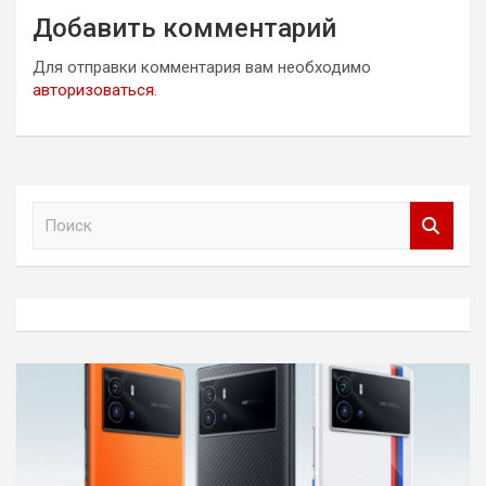
Добавить комментарий
Для отправки комментария вам необходимо
авторизоваться
.
П
о
и
с
к