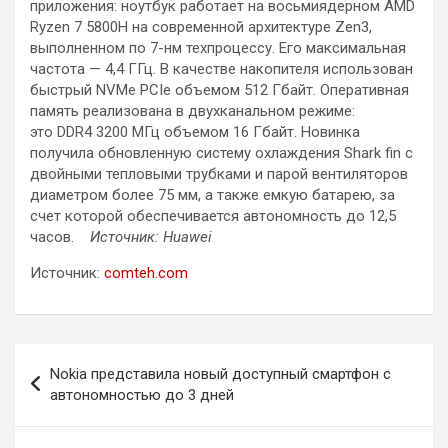
приложения: ноутбук работает на восьмиядерном AMD
Ryzen 7 5800H на современной архитектуре Zen3,
выполненном по 7-нм техпроцессу. Его максимальная
частота — 4,4 ГГц. В качестве накопителя использован
быстрый NVMe PCIe объемом 512 Гбайт. Оперативная
память реализована в двухканальном режиме:
это DDR4 3200 МГц объемом 16 Гбайт. Новинка
получила обновленную систему охлаждения Shark fin с
двойными тепловыми трубками и парой вентиляторов
диаметром более 75 мм, а также емкую батарею, за
счет которой обеспечивается автономность до 12,5
часов.
Источник: Huawei
Источник:
comteh.com
Навигация
Nokia представила новый доступный смартфон с
по
автономностью до 3 дней
записям