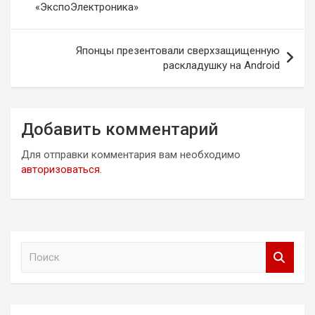
«ЭкспоЭлектроника»
записям
Японцы презентовали сверхзащищенную
раскладушку на Android
Добавить комментарий
Для отправки комментария вам необходимо
авторизоваться
.
П
о
и
с
к