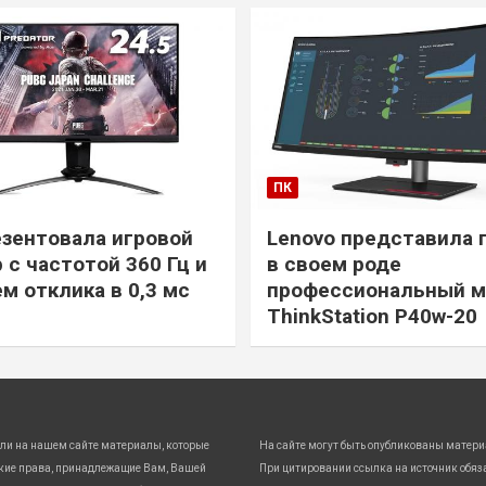
ПК
езентовала игровой
Lenovo представила 
 с частотой 360 Гц и
в своем роде
м отклика в 0,3 мс
профессиональный м
ThinkStation P40w-20
ли на нашем сайте материалы, которые
На сайте могут быть опубликованы матери
кие права, принадлежащие Вам, Вашей
При цитировании ссылка на источник обяз