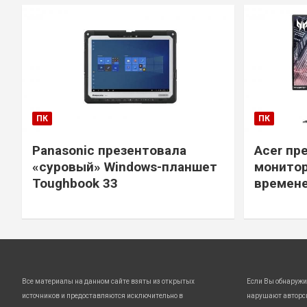
ПК
ПК
Panasonic презентовала
Acer пр
«суровый» Windows-планшет
монитор
Toughbook 33
времене
Все материалы на данном сайте взяты из открытых
Если Вы обнаружи
источников и предоставляются исключительно в
нарушают авторс