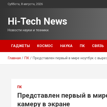
Перейти
Суббота, 8 августа, 2026
к
содержимому
Hi-Tech News
Новости науки и техники.
ГАДЖЕТЫ
КОСМОС
НАУКА
ПК
СВЯЗЬ
Главная
ПК
Представлен первый в мире ноутбук с выре
ПК
Представлен первый в мире
камеру в экране