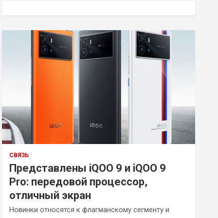
к
СВЯЗЬ
Представлены iQOO 9 и iQOO 9
Pro: передовой процессор,
отличный экран
Новинки относятся к флагманскому сегменту и