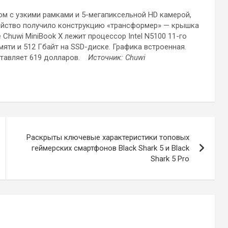
м с узкими рамками и 5-мегапиксельной HD камерой,
ройство получило конструкцию «трансформер» — крышка
Chuwi MiniBook X лежит процессор Intel N5100 11-го
мяти и 512 Гбайт на SSD-диске. Графика встроенная.
оставляет 619 долларов.
Источник: Chuwi
Раскрыты ключевые характеристики топовых
геймерских смартфонов Black Shark 5 и Black
Shark 5 Pro