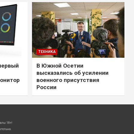
ТЕХНИКА
первый
В Южной Осетии
высказались об усилении
онитор
военного присутствия
России
алы 18+!
ательна.