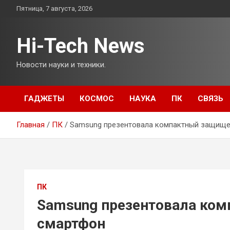
Перейти
Пятница, 7 августа, 2026
к
содержимому
Hi-Tech News
Новости науки и техники.
ГАДЖЕТЫ
КОСМОС
НАУКА
ПК
СВЯЗЬ
Главная
ПК
Samsung презентовала компактный защищ
ПК
Samsung презентовала ко
смартфон