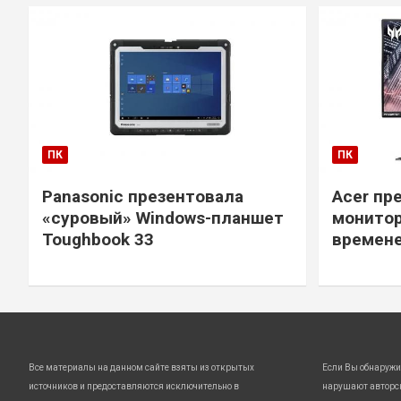
ПК
ПК
Panasonic презентовала
Acer пр
«суровый» Windows-планшет
монитор
Toughbook 33
времене
Все материалы на данном сайте взяты из открытых
Если Вы обнаружи
источников и предоставляются исключительно в
нарушают авторс