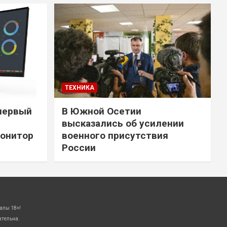
ТЕХНИКА
первый
В Южной Осетии
высказались об усилении
онитор
военного присутствия
России
алы 18+!
ательна.