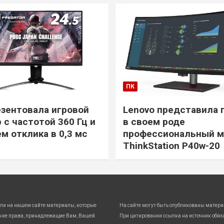
ПК
езентовала игровой
Lenovo представила 
 с частотой 360 Гц и
в своем роде
м отклика в 0,3 мс
профессиональный м
ThinkStation P40w-20
ли на нашем сайте материалы, которые
На сайте могут быть опубликованы матери
кие права, принадлежащие Вам, Вашей
При цитировании ссылка на источник обяз