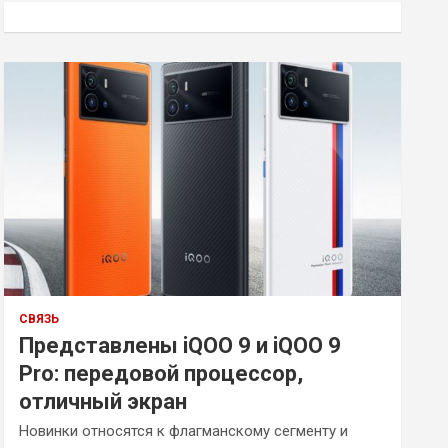
к
СВЯЗЬ
Представлены iQOO 9 и iQOO 9
Pro: передовой процессор,
отличный экран
Новинки относятся к флагманскому сегменту и