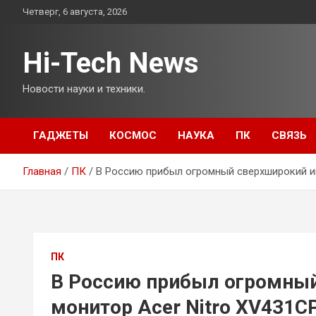
Перейти
Четверг, 6 августа, 2026
к
содержимому
Hi-Tech News
Новости науки и техники.
ГАДЖЕТЫ
КОСМОС
НАУКА
ПК
СВЯЗЬ
Главная
ПК
В Россию прибыл огромный сверхширокий иг
ПК
В Россию прибыл огромный
монитор Acer Nitro XV431C