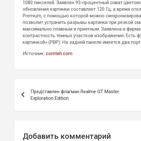
1080 пикселей. Заявлен 93-процентный охват цветов
обновления картинки составляет 120 Гц, а время отк
Premium, с помощью которой можно синхронизироват
позволит устранить разрывы картинки при резкой см
максимально плавным и приятным. Заявлена и фирменн
контрастность тёмных участков изображения. Есть фу
картинкой» (PBP). На задней панели имеется два пор
Источник:
comteh.com
Навигация
Представлен флагман Realme GT Master
по
Exploration Edition
записям
Добавить комментарий