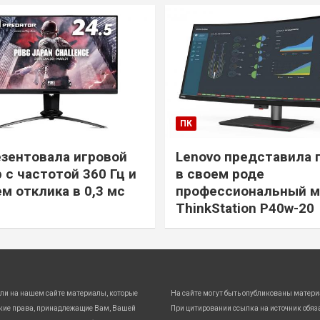
ПК
езентовала игровой
Lenovo представила 
 с частотой 360 Гц и
в своем роде
м отклика в 0,3 мс
профессиональный м
ThinkStation P40w-20
ли на нашем сайте материалы, которые
На сайте могут быть опубликованы матери
кие права, принадлежащие Вам, Вашей
При цитировании ссылка на источник обяз