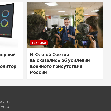
ТЕХНИКА
первый
В Южной Осетии
высказались об усилении
онитор
военного присутствия
России
алы 18+!
ательна.