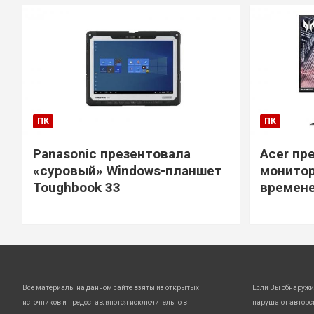
ПК
ПК
Panasonic презентовала
Acer пр
«суровый» Windows-планшет
монитор
Toughbook 33
времене
Все материалы на данном сайте взяты из открытых
Если Вы обнаружи
источников и предоставляются исключительно в
нарушают авторс