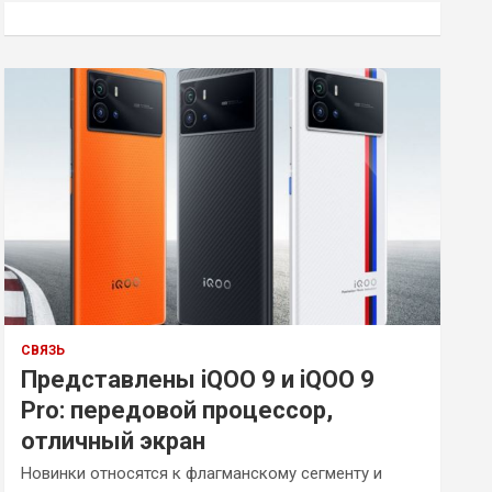
к
СВЯЗЬ
Представлены iQOO 9 и iQOO 9
Pro: передовой процессор,
отличный экран
Новинки относятся к флагманскому сегменту и