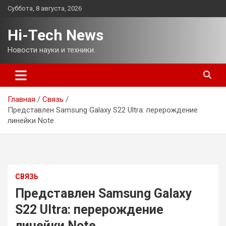
Перейти
Суббота, 8 августа, 2026
к
содержимому
Hi-Tech News
Новости науки и техники.
Главная
Связь
Представлен Samsung Galaxy S22 Ultra: перерождение
линейки Note
СВЯЗЬ
Представлен Samsung Galaxy
S22 Ultra: перерождение
линейки Note