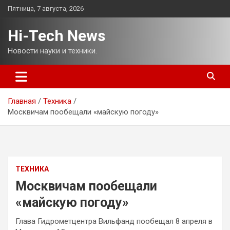
Перейти
Пятница, 7 августа, 2026
к
содержимому
Hi-Tech News
Новости науки и техники.
Главная
Техника
Москвичам пообещали «майскую погоду»
ТЕХНИКА
Москвичам пообещали
«майскую погоду»
Глава Гидрометцентра Вильфанд пообещал 8 апреля в