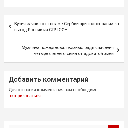
Навигация
Вучич заявил о шантаже Сербии при голосовании за
по
выход России из СПЧ ООН
записям
Мужчина пожертвовал жизнью ради спасения
четырехлетнего сына от ядовитой змеи
Добавить комментарий
Для отправки комментария вам необходимо
авторизоваться
.
П