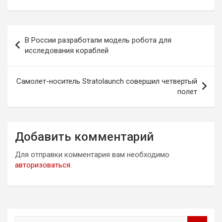
Навигация
В России разработали модель робота для
по
исследования кораблей
записям
Самолет-носитель Stratolaunch совершил четвертый
полет
Добавить комментарий
Для отправки комментария вам необходимо
авторизоваться
.
П