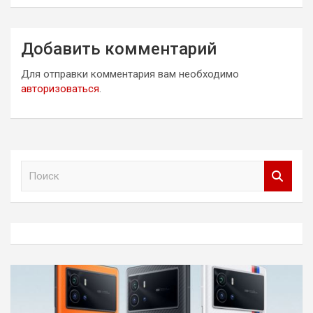
Добавить комментарий
Для отправки комментария вам необходимо
авторизоваться
.
П
о
и
с
к