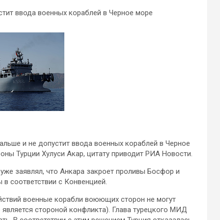
стит ввода военных кораблей в Черное море
альше и не допустит ввода военных кораблей в Черное
оны Турции Хулуси Акар, цитату приводит РИА Новости.
уже заявлял, что Анкара закроет проливы Босфор и
 в соответствии с Конвенцией.
ействий военные корабли воюющих сторон не могут
е является стороной конфликта). Глава турецкого МИД
ть. В соответствии с этим решением Турция отказалась