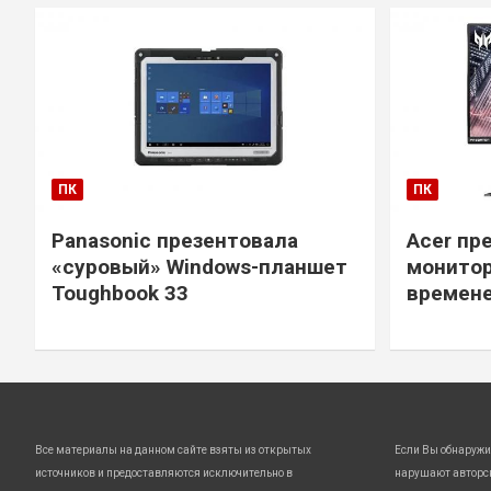
ПК
ПК
Panasonic презентовала
Acer пр
«суровый» Windows-планшет
монитор
Toughbook 33
времене
Все материалы на данном сайте взяты из открытых
Если Вы обнаружи
источников и предоставляются исключительно в
нарушают авторс