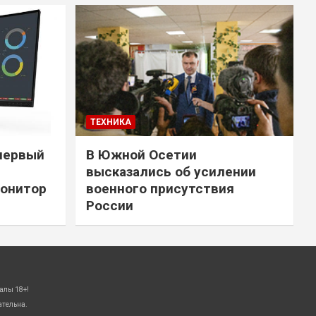
ТЕХНИКА
первый
В Южной Осетии
высказались об усилении
онитор
военного присутствия
России
алы 18+!
ательна.