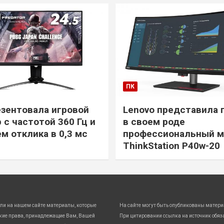
ПК
езентовала игровой
Lenovo представила 
 с частотой 360 Гц и
в своем роде
м отклика в 0,3 мс
профессиональный м
ThinkStation P40w-20
ли на нашем сайте материалы, которые
На сайте могут быть опубликованы матери
кие права, принадлежащие Вам, Вашей
При цитировании ссылка на источник обяз