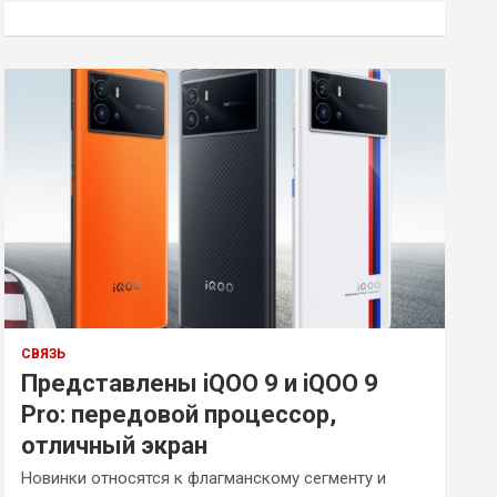
к
СВЯЗЬ
Представлены iQOO 9 и iQOO 9
Pro: передовой процессор,
отличный экран
Новинки относятся к флагманскому сегменту и