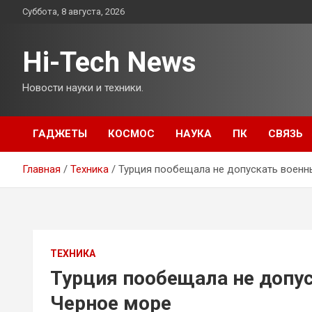
Перейти
Суббота, 8 августа, 2026
к
содержимому
Hi-Tech News
Новости науки и техники.
ГАДЖЕТЫ
КОСМОС
НАУКА
ПК
СВЯЗЬ
Главная
Техника
Турция пообещала не допускать военн
ТЕХНИКА
Турция пообещала не допус
Черное море