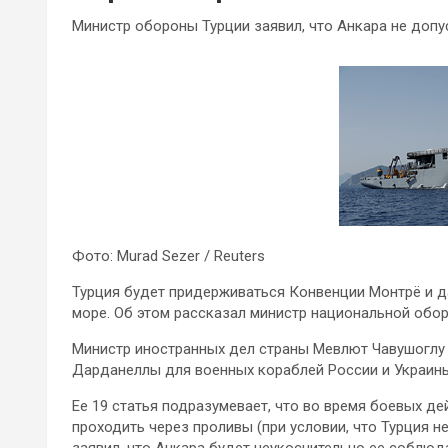
Министр обороны Турции заявил, что Анкара не допу
Фото: Murad Sezer / Reuters
Турция будет придерживаться Конвенции Монтрё и д
море. Об этом рассказал министр национальной обор
Министр иностранных дел страны Мевлют Чавушоглу 
Дарданеллы для военных кораблей России и Украины
Ее 19 статья подразумевает, что во время боевых д
проходить через проливы (при условии, что Турция н
заявил, что Анкара будет неукоснительно ее соблюда